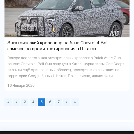
Электрический кроссовер на базе Chevrolet Bolt
замечен во время тестирования в Штатах
Вскоре после того, как электрический кроссовер Buick Velite 7 на
основе Chevrolet Bolt был запущен в Китае, журналисты СarsСoops
словили ещё один опытный образец, проходящий испытания на
территории Соединённых Штатов. Пока неясно, является ли ...
16 Января 2020
«
‹
3
4
5
6
7
›
»