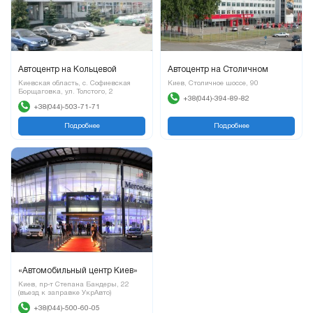
Автоцентр на Кольцевой
Автоцентр на Столичном
Киевская область, с. Софиевская
Киев, Столичное шоссе, 90
Борщаговка, ул. Толстого, 2
+38(044)-394-89-82
+38(044)-503-71-71
Подробнее
Подробнее
«Автомобильный центр Киев»
Киев, пр-т Степана Бандеры, 22
(въезд к заправке УкрАвто)
+38(044)-500-60-05