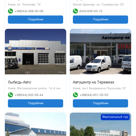
Киев, ул. Туполева, 19
Белая Церковь, ул. Сухоярская, 20
+38(044)-498-00-08
(045)-636-65-72
Подробнее
Подробнее
Лыбидь-Авто
Автоцентр на Теремках
Киев, Житомирское шоссе, 14-й км
Киев, пр-т Академика Глушкова, 67
+38(044)-502-99-44
+38(044)-501-35-03
Подробнее
Подробнее
Виртуальный тур