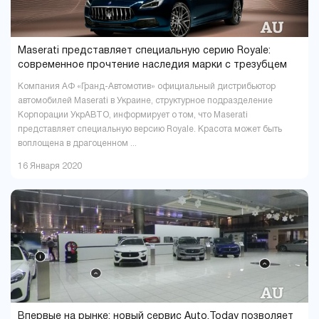
Хмельницкий
Черкассы
18
6
Чернигов
Черновцы
5
7
Maserati представляет специальную серию Royale:
современное прочтение наследия марки с трезубцем
Компания АФ «Гранд-Автомотив» официальный дистрибьютор
автомобилей Maserati в Украине, структурное подразделение
Корпорации УкрАВТО, информирует о том, что Maserati
представляет специальную версию Royale. Красота может быть
воплощена в драгоценном ...
16 Января 2020
Впервые на рынке: новый сервис Auto.Today позволяет