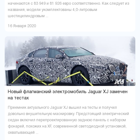
начинаются с 83 949 и 81 926 евро соответственно. Как следует из
названия, модели укомплектованы 4,0-литровым
шестицилиндровым ...
16 Января 2020
Новый флагманский электромобиль Jaguar XJ замечен
на тестах
Преемник актуального Jaguar XJ вышел на тесты и получил
довольно внушительную маскировку. Предстоящий электрический
седан включил перепроектированную заднюю панель с набором
фонарей, похожих на XF, современной светодиодной установкой,
охватывающей ...