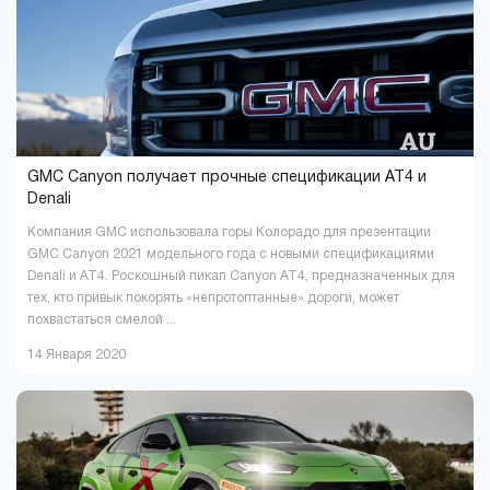
Павлоград
Полтава
1
16
Ровно
Сумы
9
5
Тернополь
Ужгород
9
4
Харьков
Херсон
37
16
Хмельницкий
Черкассы
18
6
Чернигов
Черновцы
5
7
GMC Canyon получает прочные спецификации AT4 и
Denali
Компания GMC использовала горы Колорадо для презентации
GMC Canyon 2021 модельного года с новыми спецификациями
Denali и AT4. Роскошный пикап Canyon AT4, предназначенных для
тех, кто привык покорять «непротоптанные» дороги, может
похвастаться смелой ...
14 Января 2020