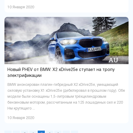
10 Января 2020
Новый PHEV от BMW: X2 xDrive25e ступает на тропу
электрификации
BMW анонсирован плагин-гибридный X2 xDrive25e, умещающий
силовую установку X1 xDrive25e (дебютировал в прошлом году). Обе
модели были оснащены 1,5-литровым трёхцилиндровым
бензиновым мотором, рассчитанным на 125 лошадиных сил и 220
Нм крутящего ...
10 Января 2020