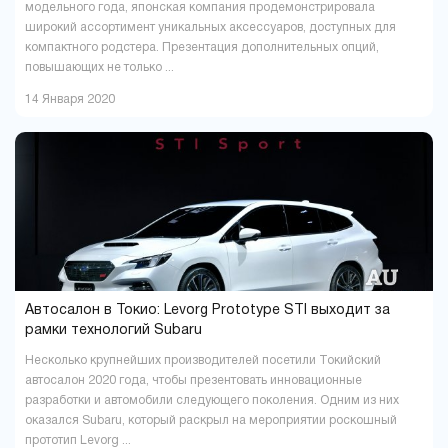
модельного года, японская компания продемонстрировала
широкий ассортимент уникальных аксессуаров, доступных для
компактного родстера. Презентация дополнительных опций,
повышающих не только ...
14 Января 2020
Автосалон в Токио: Levorg Prototype STI выходит за
рамки технологий Subaru
Несколько крупнейших производителей посетили Токийский
автосалон 2020 года, чтобы презентовать инновационные
разработки и автомобили следующего поколения. Одним из них
оказался Subaru, который раскрыл на мероприятии роскошный
прототип Levorg ...