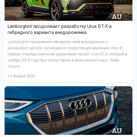
Lamborghini продолжает разработку Urus ST-X и
гибридного варианта внедорожника
Lamborghini продолжает обновлять свой внедорожник и
раскрывает детали, касающиеся предстоящих вариаций Urus. В
первую очередь компания затрагивает проект Urus ST-X, который в
ноябре 2018 года был представлен в виде концепт-кара. Глава
отдела ...
14 Января 2020