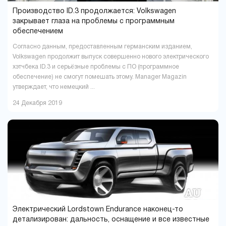
Производство ID.3 продолжается: Volkswagen
закрывает глаза на проблемы с программным
обеспечением
Согласно данным, предоставленным германским изданием,
Volkswagen продолжит выпуск совершенно нового электрического
хэтчбека ID.3 и серьёзные проблемы с ПО (программное
обеспечение) не смогут помешать этому. Manager Magazin
утверждает, что немецкий ...
24 Декабря 2019
Электрический Lordstown Endurance наконец-то
детализирован: дальность, оснащение и все известные