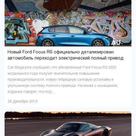
Павлоград
Полтава
1
16
Ровно
Сумы
9
5
Тернополь
Ужгород
9
4
Харьков
Херсон
37
16
Хмельницкий
Черкассы
18
6
Чернигов
Черновцы
5
7
Новый Ford Focus RS официально детализирован:
автомобиль переходит электрический полный привод
Car Magazine сообщает, что обновлённый Ford Focus RS 2021
модельного года получит значительное повышение
производительности, новую гибридную силовую установку и
улучшенную систему полного привода. Начиная с оснащения,
издание говорит, что под ...
24 Декабря 2019