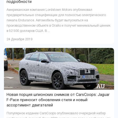
подробности
Американская компания Lordstown Motors опубликовал
предварительные спецификации для полностью электрического
пикапа Endurance. Автомобиль будет выпускаться на
производственном объекте в Огайо и получит минимальный ценник
в 52 500 долларов США. В ...
24 Декабря 2019
Новая порция шпионских снимков от СarsCoops: Jaguar
F-Pace приносит обновления стиля и новый
ассортимент двигателей
Популярное издание СarsCoops опубликовало очередной набор