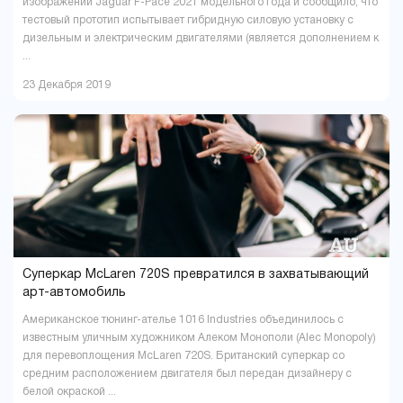
изображений Jaguar F-Pace 2021 модельного года и сообщило, что
тестовый прототип испытывает гибридную силовую установку с
дизельным и электрическим двигателями (является дополнением к
...
23 Декабря 2019
Суперкар McLaren 720S превратился в захватывающий
арт-автомобиль
Американское тюнинг-ателье 1016 Industries объединилось с
известным уличным художником Алеком Монополи (Alec Monopoly)
для перевоплощения McLaren 720S. Британский суперкар со
средним расположением двигателя был передан дизайнеру с
белой окраской ...