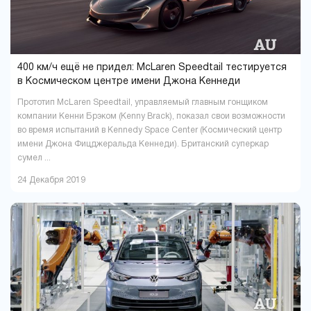
400 км/ч ещё не придел: McLaren Speedtail тестируется
в Космическом центре имени Джона Кеннеди
Прототип McLaren Speedtail, управляемый главным гонщиком
компании Кенни Брэком (Kenny Brack), показал свои возможности
во время испытаний в Kennedy Space Center (Космический центр
имени Джона Фицджеральда Кеннеди). Британский суперкар
сумел ...
24 Декабря 2019