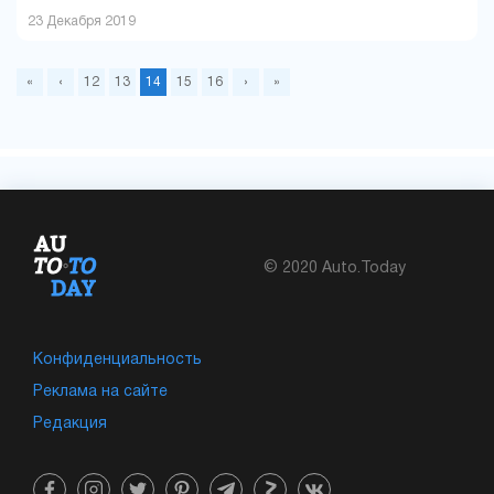
23 Декабря 2019
«
‹
12
13
14
15
16
›
»
© 2020 Auto.Today
Конфиденциальность
Реклама на сайте
Редакция