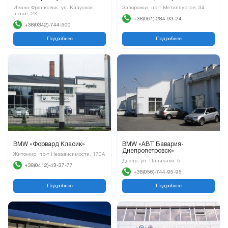
Ивано-Франковск, ул. Калуское
Запорожье, пр-т Металлургов, 34
шоссе, 2К
+38(061)-284-93-24
+38(0342)-744-500
Подробнее
Подробнее
BMW «Форвард Класик»
BMW «АВТ Бавария-
Днепропетровск»
Житомир, пр-т Независимости, 170А
Днепр, ул. Паникахи, 5
+38(0412)-43-37-77
+38(056)-744-95-95
Подробнее
Подробнее