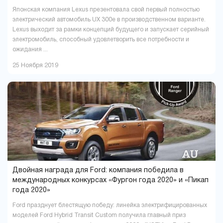
Японская компания Lexus презентовала свой первый полностью
электрический автомобиль UX 300e в производственном варианте.
Lexus выходит за рамки концепций будущего и запускает серийный
электромобиль, способный удовлетворить все потребности и
ожидания ...
25 Ноября 2019
Двойная награда для Ford: компания победила в
международных конкурсах «Фургон года 2020» и «Пикап
года 2020»
Ford празднует блестящую победу: линейка электрифицированных
моделей Ford Hybrid Transit Custom получила главный приз