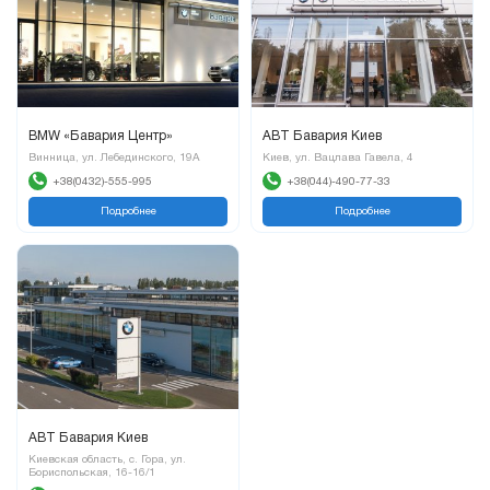
BMW «Бавария Центр»
АВТ Бавария Киев
Винница, ул. Лебединского, 19А
Киев, ул. Вацлава Гавела, 4
+38(0432)-555-995
+38(044)-490-77-33
Подробнее
Подробнее
АВТ Бавария Киев
Киевская область, с. Гора, ул.
Бориспольская, 16-16/1