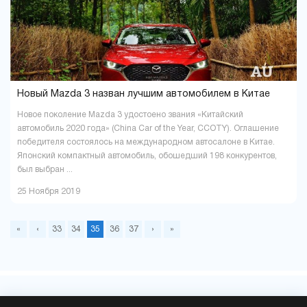
Новый Mazda 3 назван лучшим автомобилем в Китае
Новое поколение Mazda 3 удостоено звания «Китайский
автомобиль 2020 года» (China Car of the Year, CCOTY). Оглашение
победителя состоялось на международном автосалоне в Китае.
Японский компактный автомобиль, обошедший 198 конкурентов,
был выбран ...
25 Ноября 2019
«
‹
33
34
35
36
37
›
»