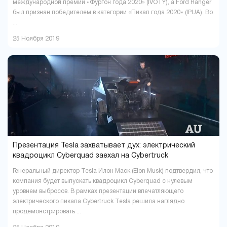
международной премии «Фургон года 2020» (IVOTY), а Ford Ranger
был признан победителем в категории «Пикап года 2020» (IPUA). Во
...
25 Ноября 2019
Презентация Tesla захватывает дух: электрический
квадроцикл Cyberquad заехал на Cybertruck
Генеральный директор Tesla Илон Маск (Elon Musk) подтвердил, что
компания будет выпускать квадроцикл Cyberquad с нулевым
уровнем выбросов. В рамках презентации впечатляющего
электрического пикапа Cybertruck Tesla решила наглядно
продемонстрировать ...