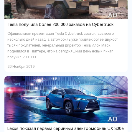
Харьков
Херсон
37
16
Хмельницкий
Черкассы
18
6
Чернигов
Черновцы
5
7
Tesla получила более 200 000 заказов на Cybertruck
Официальная презентация Tesla Cybertruck состоялась всего
несколько дней назад, а автомобиль уже привлёк более двухсот
тысяч покупателей. Генеральный директор Tesla Илон Маск
поделился в Твиттере, что на сегодняшний день новый пикап
получил 200 000 ...
26 Ноября 2019
Lexus показал первый серийный электромобиль UX 300e