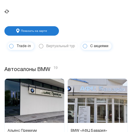
Показать на карте
Trade-in
Виртуальный тур
С акциями
19
Автосалоны BMW
Альянс Премиум
BMW «АФЦ Бавария»