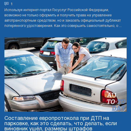
1
Используя интернет-портал Госуслуг Российской Федерации,
возможно не только оформить и получить права на управление
автотранспортным средством, но и заказать официальный дубликат
потерянного удостоверения. Как это совершить самостоятельно, о ...
Составление европротокола при ДТП на
парковке, как это сделать, что делать, если
виновник ушёл, размеры штрафов