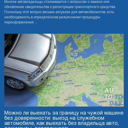
Многие автовладельцы сталкиваются с вопросом о замене или
обновлении свидетельства о регистрации транспортного средства.
Поскольку этот вопрос весьма актуален для автомобилистов, есть
необходимость в определённом разъяснении процедуры
переоформления ...
Можно ли выехать за границу на чужой машине
без доверенности: выезд на служебном
автомобиле, как выехать без владельца авто,